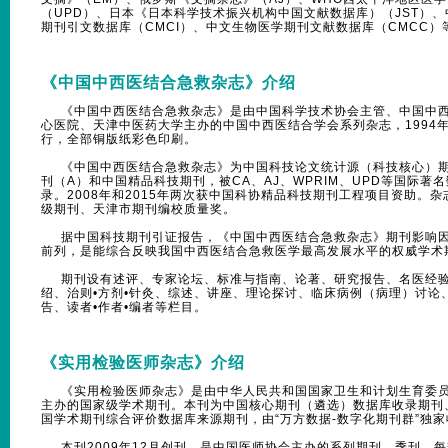
（UPD）、日本《日本科学技术振兴机构中国文献数据库）（JST）、
期刊引文数据库（CMCI）、中文生物医学期刊文献数据库（CMCC
《中国中西医结合急救杂志》介绍
《中国中西医结合急救杂志》是由中国科学技术协会主管、中国中西
心医院、天津中医药大学主办的中国中西医结合学会系列杂志，1994
行，全部铜版纸彩色印刷。
《中国中西医结合急救杂志》为中国科技论文统计源（科技核心）期刊
刊（A）和中国精品科技期刊，被CA、AJ、WPRIM、UPD等国际
录。2008年和2015年两次获中国科协精品科技期刊工程项目资助。
级期刊、天津市期刊编校质量奖。
据中国科技期刊引证报告，《中国中西医结合急救杂志》期刊影响因
前列，是能综合反映我国中西医结合急救医学最高发展水平的权威学术
期刊设有述评、专家论坛、标准与指南、论著、研究报告、名医经验
绍、治则•方剂•针灸、综述、讲座、理论探讨、临床病例（病理）讨论
告、读者•作者•编者等栏目。
《实用检验医师杂志》介绍
《实用检验医师杂志》是由中华人民共和国国家卫生和计划生育委员
主办的国家级学术期刊。本刊为中国核心期刊（遴选）数据库收录期刊
国学术期刊综合评价数据库来源期刊，由“万方数据-数字化期刊群”独
本刊2009年12月创刊，是中国医师协会主办的系列期刊，季刊，每季