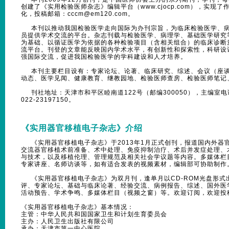
创建了《实用检验医师杂志》编辑平台（www.cjocp.com），实
化，投稿邮箱：cccm@em120.com。
本刊以推动我国检验医学走向国际为办刊宗旨，为临床检验医学、病
员提供学术交流的平台。杂志刊载与检验医学、病理学、基础医学研究
为基础、以循证医学为依据的各种检验项目（含相关组合）的临床诊断
流平台。刊登的文章能反映国内学术水平，有创新性和探索性，科研设
强国际交流，促进我国检验医学的学科建设和人才培养。
本刊主要栏目设有：专家论坛、论著、临床研究、综述、会议（座谈
动态、医学见闻、健康教育、继教园地、检验医师查房、检验医师笔记
刊社地址：天津市和平区睦南道122号（邮编300050），主编室电话：
022-23197150。
《
实用器官移植电子杂志
》介绍
《实用器官移植电子杂志》于2013年1月正式创刊，报道国内外器
交流器官移植术前准备、术中处理、免疫抑制治疗、术后并发症处理、
与技术，以及移植伦理、管理规范及相关社会学议题等内容。多媒体栏
专家讲座、名师访谈等，如有适合发表的视频素材，编辑部可协助制作
《实用器官移植电子杂志》为双月刊，逢单月以CD-ROM光盘形式
评、专家论坛、基础与临床论著、经验交流、病例报告、综述、国外医
活动预告、学术争鸣、多媒体栏目（视频之窗）等。欢迎订阅，欢迎投
《实用器官移植电子杂志》基本情况：
主管：中华人民共和国国家卫生和计划生育委员会
主办：人民卫生出版社有限公司
承办：天津市第一中心医院